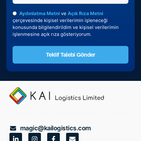
Aydınlatma Metni
ve
Açık Rıza Metni
çerçevesinde kişisel verilerimin işleneceği
konusunda bilgilendirildim ve kişisel verilerimin
işlenmesine açık rıza gösteriyorum.
Teklif Talebi Gönder
Bu alan boş
bırakılmalıdır
magic@kailogistics.com