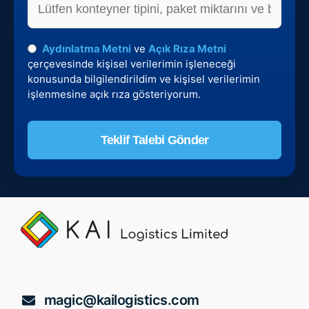
Aydınlatma Metni
ve
Açık Rıza Metni
çerçevesinde kişisel verilerimin işleneceği
konusunda bilgilendirildim ve kişisel verilerimin
işlenmesine açık rıza gösteriyorum.
Teklif Talebi Gönder
Bu alan boş
bırakılmalıdır
magic@kailogistics.com